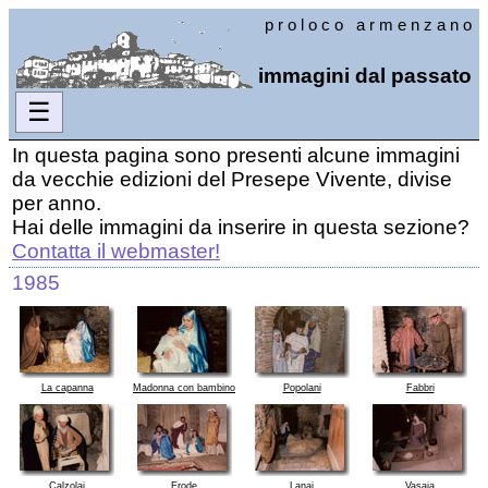
p r o l o c o a r m e n z a n o
immagini dal passato
☰
In questa pagina sono presenti alcune immagini
da vecchie edizioni del Presepe Vivente, divise
per anno.
Hai delle immagini da inserire in questa sezione?
Contatta il webmaster!
1985
La capanna
Madonna con bambino
Popolani
Fabbri
Calzolai
Erode
Lanai
Vasaia