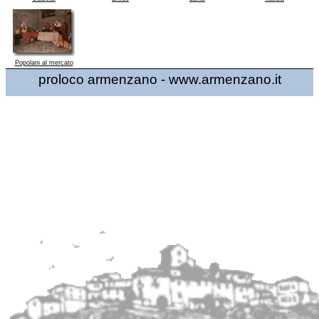
Popolani al mercato
proloco armenzano - www.armenzano.it